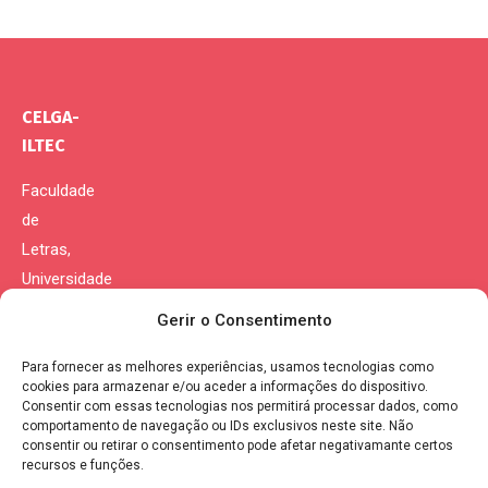
CELGA-
ILTEC
Faculdade
de
Letras,
Universidade
de
Gerir o Consentimento
Coimbra
Para fornecer as melhores experiências, usamos tecnologias como
Morada:
cookies para armazenar e/ou aceder a informações do dispositivo.
Consentir com essas tecnologias nos permitirá processar dados, como
Largo da
comportamento de navegação ou IDs exclusivos neste site. Não
Porta
consentir ou retirar o consentimento pode afetar negativamante certos
recursos e funções.
Férrea