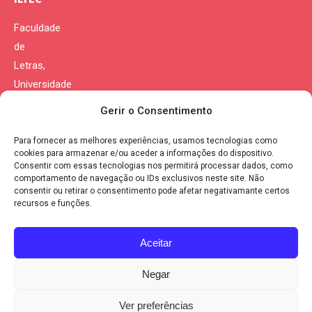
Faculdade
de
Letras,
Universidade
de
Gerir o Consentimento
Coimbra
Para fornecer as melhores experiências, usamos tecnologias como
Morada:
cookies para armazenar e/ou aceder a informações do dispositivo.
Consentir com essas tecnologias nos permitirá processar dados, como
Largo da
comportamento de navegação ou IDs exclusivos neste site. Não
Porta
consentir ou retirar o consentimento pode afetar negativamante certos
recursos e funções.
Férrea
3004-530
Aceitar
Coimbra
Portugal
Negar
Política de Privacidade
|
Política de Cookies
Ver preferências