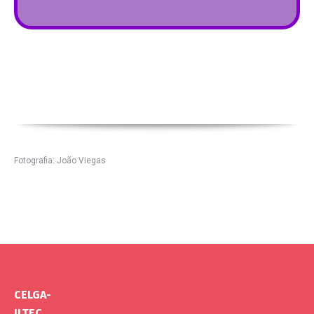
centro de problemas sociais. Considerando os
contextos em que a linguagem desempenha um
papel fundacional e a multiplicidade de funções a
que se presta, a análise efetuada nesta linha
temática agrega distintas abordagens e
metodologias
MAIS
Fotografia: João Viegas
CELGA-
ILTEC