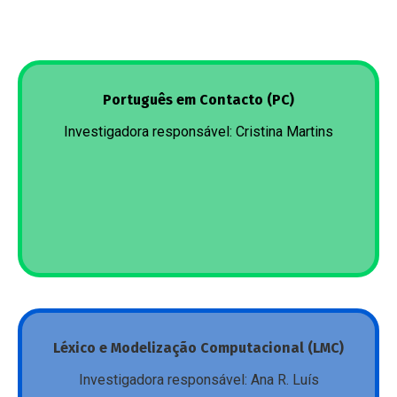
Mais
O grupo de trabalho desenvolve investigação sobre
Português em Contacto (PC)
situações de contacto de línguas em que o
Investigadora responsável: Cristina Martins
português participa ora como L1, ora, e
especialmente, como L2. A investigação é de
natureza descritiva, incidindo sobre as
manifestações linguísticas do contacto e sobre as
suas condicionantes extralinguísticas, e é
igualmente aplicada, tendo por objetivo a criação de
recursos para fins específicos.
Mais
Este grupo de trabalho tem como principais
Léxico e Modelização Computacional (LMC)
objetivos produzir conhecimento e desenvolver
Investigadora responsável: Ana R. Luís
recursos linguísticos sobre léxico e sobre formação