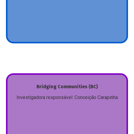
de palavras. Estes objetivos são orientados tanto
para o desenvolvimento de ferramentas para o
público em geral e para a comunidade como para um
público mais especializado.
Mais
Focado no estabelecimento de diálogo
Bridging Communities (BC)
interdisciplinar e no incremento de relações entre a
Investigadora responsável: Conceição Carapinha
investigação académica e a comunidade, o grupo de
trabalho Bridging Communities desenvolve
pesquisa em cinco áreas distintas (Tradução,
Direito, Ensino, Branding, Saúde) procurando
responder a questões linguísticas que estão no