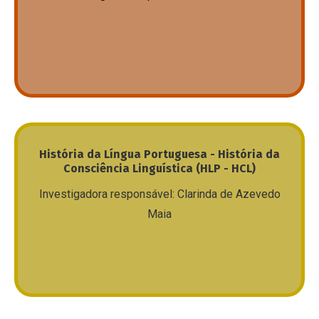
e sobre ensino e o conhecimento científico, por
outro. Centrada, portanto, na convergência de duas
realidades – discurso e academia – o grupo faz do
discurso académico e suas práticas discursivas,
nas suas diversas manifestações, o seu principal
foco de interesse.
Mais
Neste grupo de trabalho desenvolve-se
História da Língua Portuguesa - História da
investigação sobre história da língua portuguesa,
Consciência Linguística (HLP - HCL)
estando também previstos trabalhos que associam
Investigadora responsável: Clarinda de Azevedo
duas perspetivas, a história da língua e a história da
Maia
consciência linguística, na medida em que o
desenvolvimento desta e das suas formas de
manifestação tem implicações, por vezes
profundas, no desenvolvimento dos processos de
mudança.