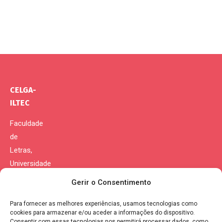
CELGA-
ILTEC
Faculdade
de
Letras,
Universidade
de
Gerir o Consentimento
Coimbra
Para fornecer as melhores experiências, usamos tecnologias como
Morada:
cookies para armazenar e/ou aceder a informações do dispositivo.
Consentir com essas tecnologias nos permitirá processar dados, como