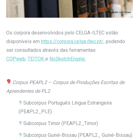
Os corpora desenvolvidos pelo CELGA-ILTEC estão
disponíveis em
https://corpora.celga.iltec.pt/,
podendo
ser consultados através das ferramentas
CQPweb,
TEITOK
e
NoSketchEngine.
Corpus
PEAPL2
–
Corpus
de Produções Escritas de
Aprendentes de PL2
Subcorpus Português Língua Estrangeira
(
PEAPL2_PLE
)
Subcorpus Timor (
PEAPL2_Timor
)
Subcorpus Guiné-Bissau (PEAPL2_ Guiné-Bissau)