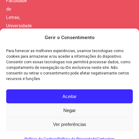
Faculdade
de
Letras,
Universidade
de
Gerir o Consentimento
Coimbra
Para fornecer as melhores experiências, usamos tecnologias como
Morada:
cookies para armazenar e/ou aceder a informações do dispositivo.
Consentir com essas tecnologias nos permitirá processar dados, como
Largo da
comportamento de navegação ou IDs exclusivos neste site. Não
Porta
consentir ou retirar o consentimento pode afetar negativamante certos
recursos e funções.
Férrea
3004-530
Aceitar
Coimbra
Portugal
Negar
Política de Privacidade
|
Política de Cookies
Ver preferências