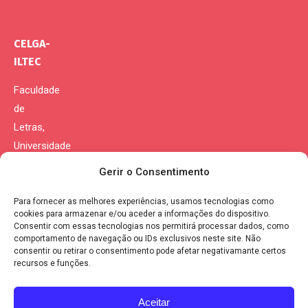
CELGA-
ILTEC
Faculdade
de
Letras,
Universidade
de
Gerir o Consentimento
Coimbra
Para fornecer as melhores experiências, usamos tecnologias como
Morada:
cookies para armazenar e/ou aceder a informações do dispositivo.
Consentir com essas tecnologias nos permitirá processar dados, como
Largo da
comportamento de navegação ou IDs exclusivos neste site. Não
Porta
consentir ou retirar o consentimento pode afetar negativamante certos
recursos e funções.
Férrea
3004-530
Aceitar
Coimbra