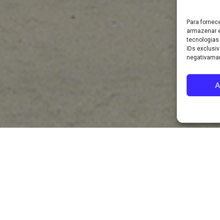
Política de Privacidade
|
Política de Cookies
Para fornec
armazenar e
tecnologias
IDs exclusiv
negativaman
A
a Geral e Aplicada é uma unidade de I&D da Universidade d
dades centrais a investigação e a criação de recursos ling