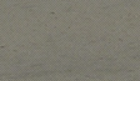
CELGA-ILTEC
Faculdade de Letras, Universidade de
Coimbra
Morada:
Largo da Porta Férrea 3004-530 Coimbra
Portugal
O CELGA-ILTEC – Centro de Estudos de Linguístic
duas unidades: o ILTEC e o CELGA. Tem como ativi