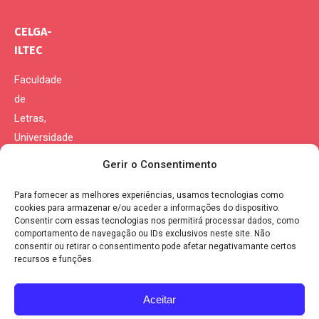
CELGA-
ILTEC
Faculdade
de
Letras,
Universidade
de
Gerir o Consentimento
Coimbra
Para fornecer as melhores experiências, usamos tecnologias como
Morada:
cookies para armazenar e/ou aceder a informações do dispositivo.
Consentir com essas tecnologias nos permitirá processar dados, como
Largo da
comportamento de navegação ou IDs exclusivos neste site. Não
Porta
consentir ou retirar o consentimento pode afetar negativamante certos
recursos e funções.
Férrea
3004-530
Aceitar
Coimbra