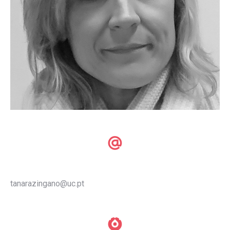
tanarazingano@uc.pt