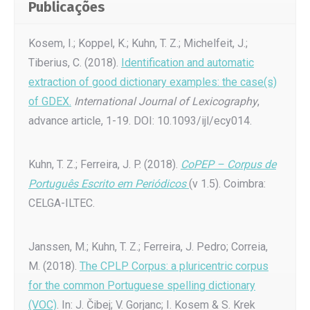
Publicações
Kosem, I.; Koppel, K.; Kuhn, T. Z.; Michelfeit, J.;
Tiberius, C. (2018).
Identification and automatic
extraction of good dictionary examples: the case(s)
of GDEX.
International Journal of Lexicography
,
advance article, 1-19. DOI: 10.1093/ijl/ecy014.
Kuhn, T. Z.; Ferreira, J. P. (2018).
CoPEP – Corpus de
Português Escrito em Periódicos
(v 1.5). Coimbra:
CELGA-ILTEC.
Janssen, M.; Kuhn, T. Z.; Ferreira, J. Pedro; Correia,
M. (2018).
The CPLP Corpus: a pluricentric corpus
for the common Portuguese spelling dictionary
(VOC)
. In: J. Čibej; V. Gorjanc; I. Kosem & S. Krek