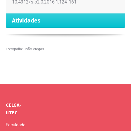
10.4312/slo2.0.2016.1.124-161.
Atividades
Fotografia: João Viegas
CELGA-
ILTEC
Faculdade