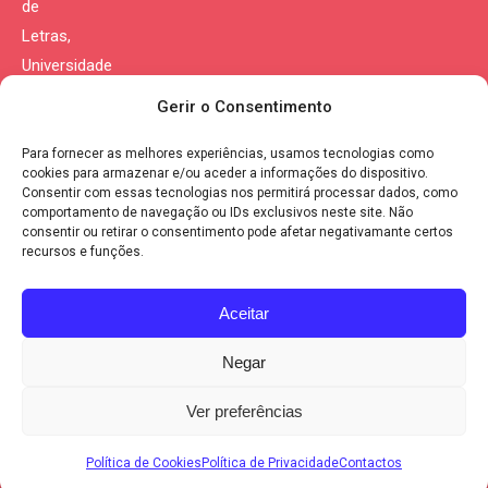
de
Letras,
Universidade
de
Gerir o Consentimento
Coimbra
Para fornecer as melhores experiências, usamos tecnologias como
Morada:
cookies para armazenar e/ou aceder a informações do dispositivo.
Consentir com essas tecnologias nos permitirá processar dados, como
Largo da
comportamento de navegação ou IDs exclusivos neste site. Não
Porta
consentir ou retirar o consentimento pode afetar negativamante certos
recursos e funções.
Férrea
3004-530
Aceitar
Coimbra
Portugal
Negar
Política de Privacidade
|
Política de Cookies
Ver preferências
Política de Cookies
Política de Privacidade
Contactos