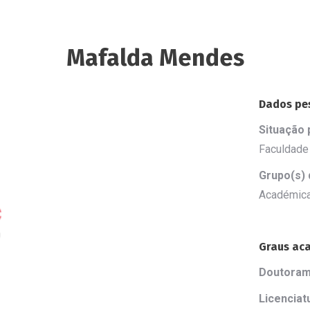
Mafalda Mendes
Dados pe
Situação p
Faculdade
Grupo(s) 
Académic
Graus ac
Doutoram
Licenciat