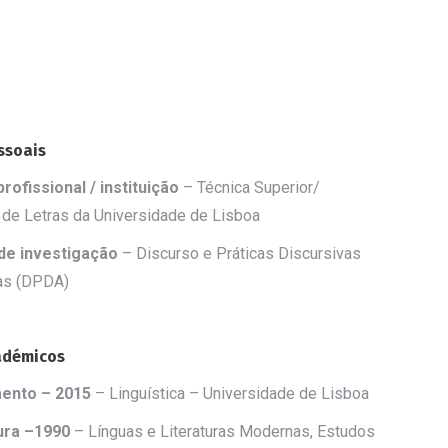
ssoais
rofissional / instituição
–
Técnica Superior/
 de Letras da Universidade de Lisboa
de investigação
–
Discurso e Práticas Discursivas
as (DPDA)
adémicos
ento –
2015
– Linguística – Universidade de Lisboa
ura
–
1990
– Línguas e Literaturas Modernas, Estudos