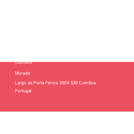
CELGA-ILTEC
Faculdade de Letras, Universidade de
Coimbra
Morada:
Largo da Porta Férrea 3004-530 Coimbra
Portugal