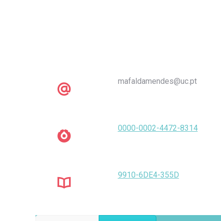
mafaldamendes@uc.pt
0000-0002-4472-8314
9910-6DE4-355D