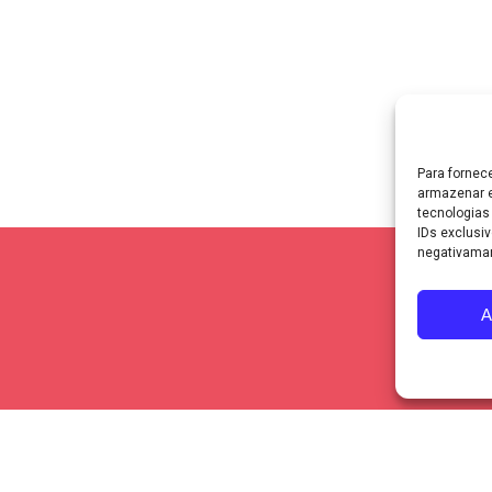
Política de Privacidade
|
Política de Cookies
Para fornec
armazenar e
tecnologias
IDs exclusiv
negativaman
A