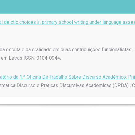
l deictic choices in primary school writing under language ass
o da escrita e da oralidade em duas contribuições funcionalista
o em Letras ISSN: 0104-0944.
atório da 1.ª Oficina De Trabalho Sobre Discurso Académico: P
a temática Discurso e Práticas Discursivas Académicas (DPDA) ,