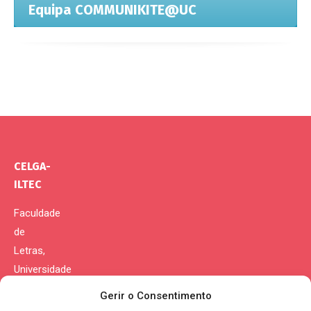
Equipa COMMUNIKITE@UC
CELGA-
ILTEC
Faculdade
de
Letras,
Universidade
de
Gerir o Consentimento
Coimbra