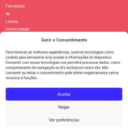
Faculdade
de
Letras,
Universidade
de
Gerir o Consentimento
Coimbra
Para fornecer as melhores experiências, usamos tecnologias como
Morada:
cookies para armazenar e/ou aceder a informações do dispositivo.
Consentir com essas tecnologias nos permitirá processar dados, como
Largo da
comportamento de navegação ou IDs exclusivos neste site. Não
Porta
consentir ou retirar o consentimento pode afetar negativamante certos
recursos e funções.
Férrea
3004-530
Aceitar
Coimbra
Portugal
Negar
Política de Privacidade
|
Política de Cookies
Ver preferências